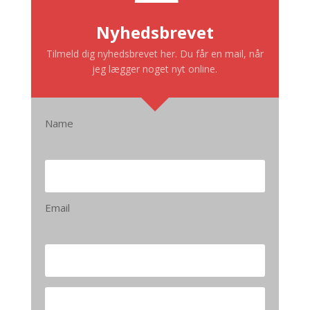
Nyhedsbrevet
Tilmeld dig nyhedsbrevet her. Du får en mail, når
jeg lægger noget nyt online.
Name
Email