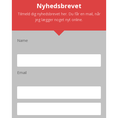
Nyhedsbrevet
Tilmeld dig nyhedsbrevet her. Du får en mail, når
jeg lægger noget nyt online.
Name
Email