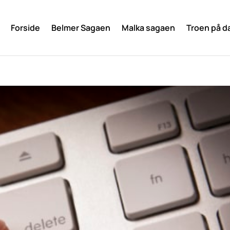
Forside
Belmer Sagaen
Malka sagaen
Troen på d