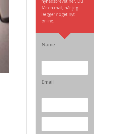
nyhedsbrevet her. Du
får en mail, når jeg
lægger noget nyt
online.
Name
Email