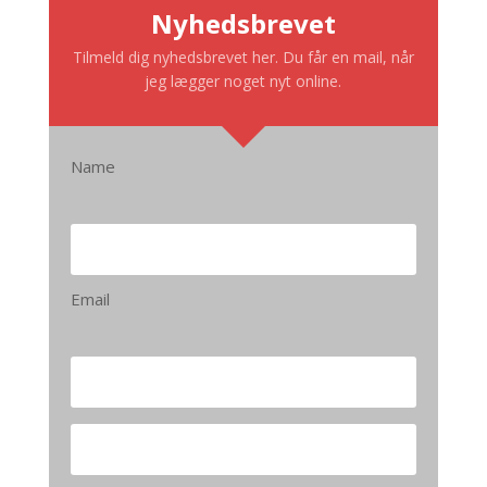
Nyhedsbrevet
Tilmeld dig nyhedsbrevet her. Du får en mail, når
jeg lægger noget nyt online.
Name
Email