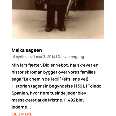
Malka sagaen
af
cyrilmalka
|
mar 3, 2014
|
Der var engang
Min fars fætter, Didier Nebot, har skrevet en
historisk roman bygget over vores families
saga “Le chemin de l’exil” (eksilens vej).
Historien tager sin begyndelse i 1391, i Toledo,
Spanien, hvor flere tusinde jøder blev
massakreret af de kristne. I 1492 blev
jøderne...
LÆS MERE