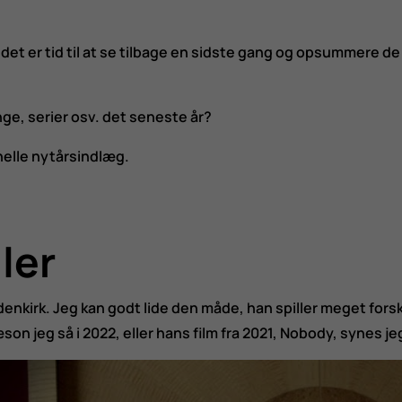
g det er tid til at se tilbage en sidste gang og opsummere d
nge, serier osv. det seneste år?
onelle nytårsindlæg.
ler
denkirk. Jeg kan godt lide den måde, han spiller meget forsk
on jeg så i 2022, eller hans film fra 2021, Nobody, synes jeg