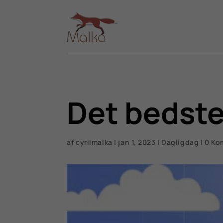
Det bedste
af
cyrilmalka
|
jan 1, 2023
|
Dagligdag
|
0 Ko