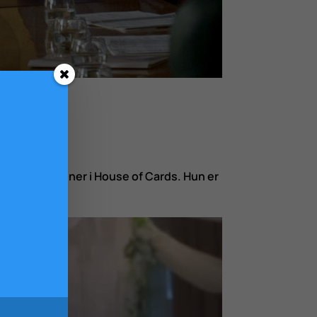
m Rachel Posner i House of Cards. Hun er
.