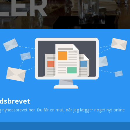
llerinde
lerinde er Rachel Brosnahan.
The MarvelousMrs. Maisel, men hun spillede også rollen so
nd til at få dig til at gennemgå alle følelserne på få sekunder
dsbrevet
g nyhedsbrevet her. Du får en mail, når jeg lægger noget nyt online.