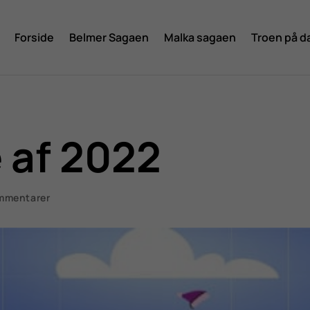
Forside
Belmer Sagaen
Malka sagaen
Troen på d
 af 2022
mmentarer