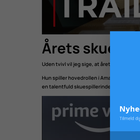
Årets skuespi
Uden tvivl vil jeg sige, at årets skuespil
Hun spiller hovedrollen i Amazon-serien 
en talentfuld skuespillerinde, der er i sta
Nyhe
Tilmeld di