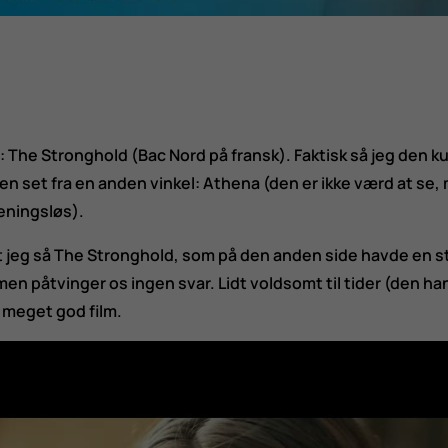
lm: The Stronghold (Bac Nord på fransk). Faktisk så jeg den 
set fra en anden vinkel: Athena (den er ikke værd at se, me
meningsløs).
at jeg så The Stronghold, som på den anden side havde en s
en påtvinger os ingen svar. Lidt voldsomt til tider (den han
n meget god film.