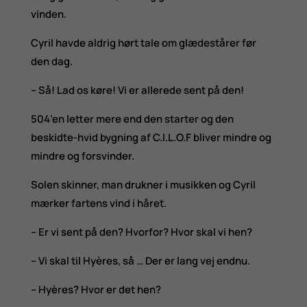
vinden.
Cyril havde aldrig hørt tale om glædestårer før
den dag.
– Så! Lad os køre! Vi er allerede sent på den!
504’en letter mere end den starter og den
beskidte-hvid bygning af C.I.L.O.F bliver mindre og
mindre og forsvinder.
Solen skinner, man drukner i musikken og Cyril
mærker fartens vind i håret.
– Er vi sent på den? Hvorfor? Hvor skal vi hen?
– Vi skal til Hyères, så … Der er lang vej endnu.
– Hyères? Hvor er det hen?