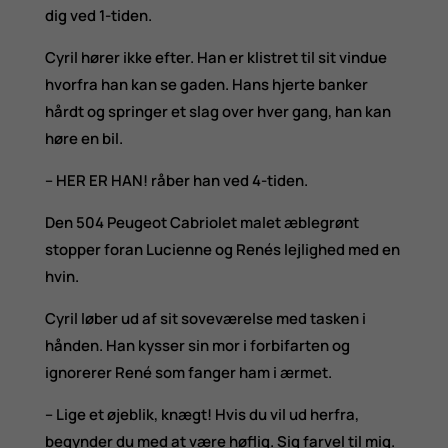
dig ved 1-tiden.​
Cyril hører ikke efter. Han er klistret til sit vindue
hvorfra han kan se gaden. Hans hjerte banker
hårdt og springer et slag over hver gang, han kan
høre en bil.
– HER ER HAN! råber han ved 4-tiden.
Den 504 Peugeot Cabriolet malet æblegrønt
stopper foran Lucienne og Renés lejlighed med en
hvin.
Cyril løber ud af sit soveværelse med tasken i
hånden. Han kysser sin mor i forbifarten og
ignorerer René som fanger ham i ærmet.
– Lige et øjeblik, knægt! Hvis du vil ud herfra,
begynder du med at være høflig. Sig farvel til mig.