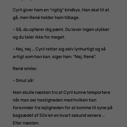
Cyril giver ham en “rigtig” kindkys. Han skal til at
gå, men René holder ham tilbage.
– Så, du opfører dig pænt. Du laver ingen ulykker
og du taler ikke for meget.
– Nej, nej … Cyril retter sig selv lynhurtigt og så
artigt som han kan, siger han: “Nej, René”.
René smiler.
– Smut så!
Man skulle næsten tro at Cyril kunne teleportere
når man ser hastigheden med hvilken han
forsvinder fra lejligheden for at komme til syne på
bagsædet af 504’en en kvart sekund senere …
Eller næsten.