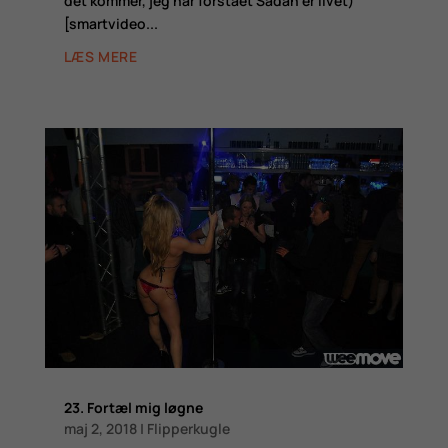
det kommer, jeg har forstået Sådan er livet)
[smartvideo...
LÆS MERE
23. Fortæl mig løgne
maj 2, 2018
|
Flipperkugle