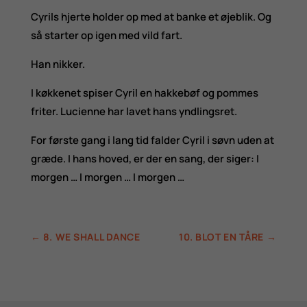
Cyrils hjerte holder op med at banke et øjeblik. Og
så starter op igen med vild fart.
Han nikker.
I køkkenet spiser Cyril en hakkebøf og pommes
friter. Lucienne har lavet hans yndlingsret.
For første gang i lang tid falder Cyril i søvn uden at
græde. I hans hoved, er der en sang, der siger: I
morgen … I morgen … I morgen …
←
8. WE SHALL DANCE
10. BLOT EN TÅRE
→