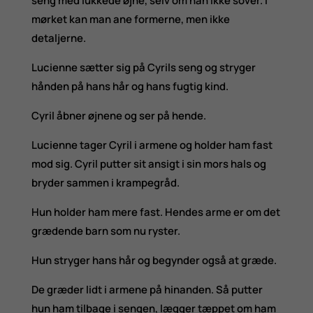
seng med lukkede øjne, selv om han ikke sover. I
mørket kan man ane formerne, men ikke
detaljerne.
Lucienne sætter sig på Cyrils seng og stryger
hånden på hans hår og hans fugtig kind.
Cyril åbner øjnene og ser på hende.
Lucienne tager Cyril i armene og holder ham fast
mod sig. Cyril putter sit ansigt i sin mors hals og
bryder sammen i krampegråd.
Hun holder ham mere fast. Hendes arme er om det
grædende barn som nu ryster.
Hun stryger hans hår og begynder også at græde.
De græder lidt i armene på hinanden. Så putter
hun ham tilbage i sengen, lægger tæppet om ham