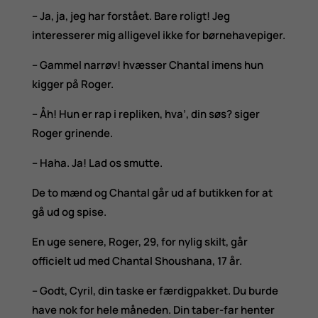
– Ja, ja, jeg har forstået. Bare roligt! Jeg
interesserer mig alligevel ikke for børnehavepiger.
– Gammel narrøv! hvæsser Chantal imens hun
kigger på Roger.
– Åh! Hun er rap i repliken, hva’, din søs? siger
Roger grinende.
– Haha. Ja! Lad os smutte.
De to mænd og Chantal går ud af butikken for at
gå ud og spise.
En uge senere, Roger, 29, for nylig skilt, går
officielt ud med Chantal Shoushana, 17 år.
– Godt, Cyril, din taske er færdigpakket. Du burde
have nok for hele måneden. Din taber-far henter