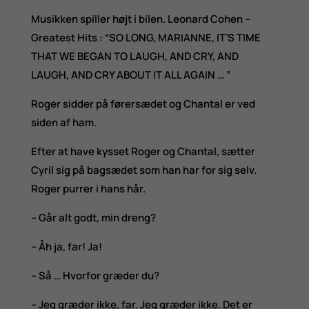
Musikken spiller højt i bilen. Leonard Cohen –
Greatest Hits : “SO LONG, MARIANNE, IT’S TIME
THAT WE BEGAN TO LAUGH, AND CRY, AND
LAUGH, AND CRY ABOUT IT ALL AGAIN … ”
Roger sidder på førersædet og Chantal er ved
siden af ham.
Efter at have kysset Roger og Chantal, sætter
Cyril sig på bagsædet som han har for sig selv.
Roger purrer i hans hår.
– Går alt godt, min dreng?
– Åh ja, far! Ja!
– Så … Hvorfor græder du?
– Jeg græder ikke, far. Jeg græder ikke. Det er