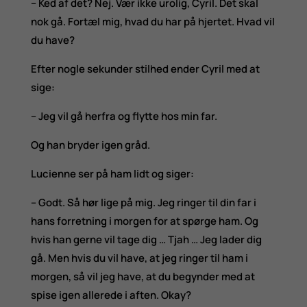
– Ked af det? Nej. Vær ikke urolig, Cyril. Det skal
nok gå. Fortæl mig, hvad du har på hjertet. Hvad vil
du have?
Efter nogle sekunder stilhed ender Cyril med at
sige:
– Jeg vil gå herfra og flytte hos min far.
Og han bryder igen gråd.
Lucienne ser på ham lidt og siger:
– Godt. Så hør lige på mig. Jeg ringer til din far i
hans forretning i morgen for at spørge ham. Og
hvis han gerne vil tage dig … Tjah … Jeg lader dig
gå. Men hvis du vil have, at jeg ringer til ham i
morgen, så vil jeg have, at du begynder med at
spise igen allerede i aften. Okay?