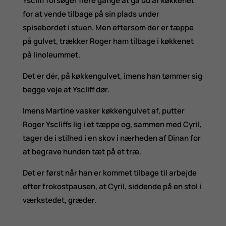
Yscliff forsøger flere gange at gå ud af køkkenet
for at vende tilbage på sin plads under
spisebordet i stuen. Men eftersom der er tæppe
på gulvet, trækker Roger ham tilbage i køkkenet
på linoleummet.
Det er dér, på køkkengulvet, imens han tømmer sig
begge veje at Yscliff dør.
Imens Martine vasker køkkengulvet af, putter
Roger Yscliffs lig i et tæppe og, sammen med Cyril,
tager de i stilhed i en skov i nærheden af Dinan for
at begrave hunden tæt på et træ.
Det er først når han er kommet tilbage til arbejde
efter frokostpausen, at Cyril, siddende på en stol i
værkstedet, græder.