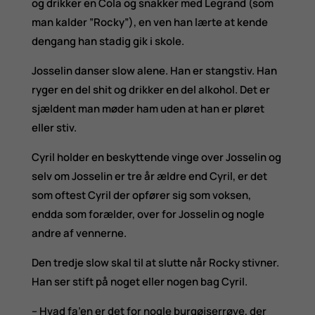
og drikker en Cola og snakker med Legrand (som
man kalder ”Rocky”), en ven han lærte at kende
dengang han stadig gik i skole.
Josselin danser slow alene. Han er stangstiv. Han
ryger en del shit og drikker en del alkohol. Det er
sjældent man møder ham uden at han er pløret
eller stiv.
Cyril holder en beskyttende vinge over Josselin og
selv om Josselin er tre år ældre end Cyril, er det
som oftest Cyril der opfører sig som voksen,
endda som forælder, over for Josselin og nogle
andre af vennerne.
Den tredje slow skal til at slutte når Rocky stivner.
Han ser stift på noget eller nogen bag Cyril.
– Hvad fa’en er det for nogle burgøjserrøve, der