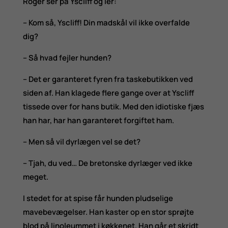
Roger ser på Yscliff og ler:
– Kom så, Yscliff! Din madskål vil ikke overfalde
dig?
– Så hvad fejler hunden?
– Det er garanteret fyren fra taskebutikken ved
siden af. Han klagede flere gange over at Yscliff
tissede over for hans butik. Med den idiotiske fjæs
han har, har han garanteret forgiftet ham.
– Men så vil dyrlægen vel se det?
– Tjah, du ved… De bretonske dyrlæger ved ikke
meget.
I stedet for at spise får hunden pludselige
mavebevægelser. Han kaster op en stor sprøjte
blod på linoleummet i køkkenet. Han går et skridt