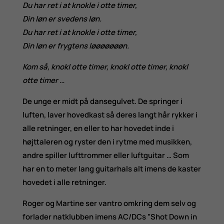
Du har ret i at knokle i otte timer,
Din løn er svedens løn.
Du har ret i at knokle i otte timer,
Din løn er frygtens løøøøøøøn.
Kom så, knokl otte timer, knokl otte timer, knokl
otte timer …
De unge er midt på dansegulvet. De springer i
luften, laver hovedkast så deres langt hår rykker i
alle retninger, en eller to har hovedet inde i
højttaleren og ryster den i rytme med musikken,
andre spiller lufttrommer eller luftguitar … Som
har en to meter lang guitarhals alt imens de kaster
hovedet i alle retninger.
Roger og Martine ser vantro omkring dem selv og
forlader natklubben imens AC/DCs ”Shot Down in