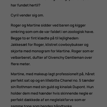
har fundet hertil?
Cyril vender sig om.
Roger og Martine sidder ved baren og kigger
omkring som om de var faldet i en zoologisk have.
Begge to er fint klædte på til lejligheden:
Jakkesæt for Roger, klistret cowboybukser og
skjorte med monogram for Martine. Roger som er
velbarberet, dufter af Givenchy Gentleman over
flere meter.
Martine, med makeup lagt professionelt på, håret
perfekt sat op og en lillebitte Chanel no. 5 tænder
sin Rothman med sin guld og kinalak Dupont. Hun
holder dem med hænder hvis skinnende negle er
perfekt dækkede af en neglelakfarve som er
samme tone som hendes håndtaske.