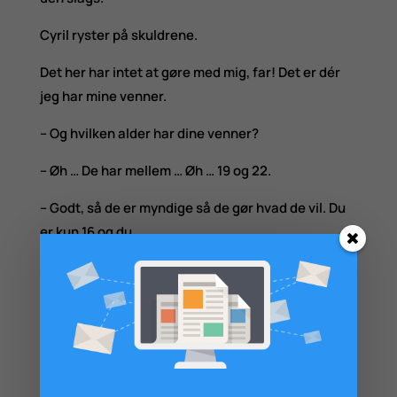
Cyril ryster på skuldrene.
Det her har intet at gøre med mig, far! Det er dér
jeg har mine venner.
– Og hvilken alder har dine venner?
– Øh … De har mellem … Øh … 19 og 22.
– Godt, så de er myndige så de gør hvad de vil. Du
er kun 16 og du …
– … En halv!
– Hva’?
– Jeg er 16 en halv, far.
– Ja! Ja!
Zarma
(så lader vi som om) du er en