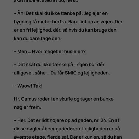
skal finde et sted at bo, først.
– Åh! Det skal du ikke tænke på. Jeg ejer en
bygning få meter herfra. Bare lidt op ad vejen. Der
er en fri lejlighed, dér, så hvis du kan bruge den,
kan du bare tage den.
– Men … Hvor meget er huslejen?
– Det skal du ikke tænke på. Ingen bor dér
alligevel, såhe … Du får SMIC og lejligheden.
– Waow! Tak!
Hr. Camus roder i en skuffe og tager en bunke
nøgler frem:
– Her. Det er lidt højere op ad gaden, nr. 24. En af
disse nøgler åbner gadedøren. Lejligheden er på
øverste etage, fjerde sal. Der er kun én, så du kan