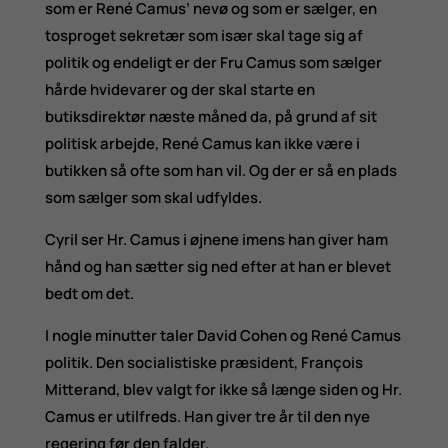
som er René Camus’ nevø og som er sælger, en
tosproget sekretær som især skal tage sig af
politik og endeligt er der Fru Camus som sælger
hårde hvidevarer og der skal starte en
butiksdirektør næste måned da, på grund af sit
politisk arbejde, René Camus kan ikke være i
butikken så ofte som han vil. Og der er så en plads
som sælger som skal udfyldes.
Cyril ser Hr. Camus i øjnene imens han giver ham
hånd og han sætter sig ned efter at han er blevet
bedt om det.
I nogle minutter taler David Cohen og René Camus
politik. Den socialistiske præsident, François
Mitterand, blev valgt for ikke så længe siden og Hr.
Camus er utilfreds. Han giver tre år til den nye
regering før den falder.