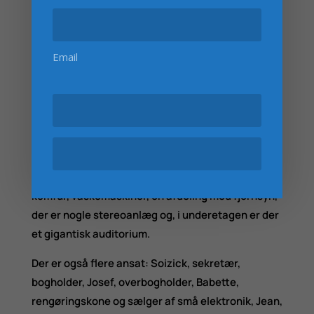
præsentere dig.
Ets. Camus. Det er det, der står skrevet i enorme
Email
”Philips-blå” bogstaver på butikken.
Cyril er imponeret når David skubber glasdøren for
at komme ind i butikken.
Butikken er gigantisk. Der er en lille pladeafdeling,
en afdeling med små køkkenroboter,
barberemaskiner osv., en afdeling med køleskab,
komfur, vaskemaskiner, en afdeling med fjernsyn,
der er nogle stereoanlæg og, i underetagen er der
et gigantisk auditorium.
Der er også flere ansat: Soizick, sekretær,
bogholder, Josef, overbogholder, Babette,
rengøringskone og sælger af små elektronik, Jean,