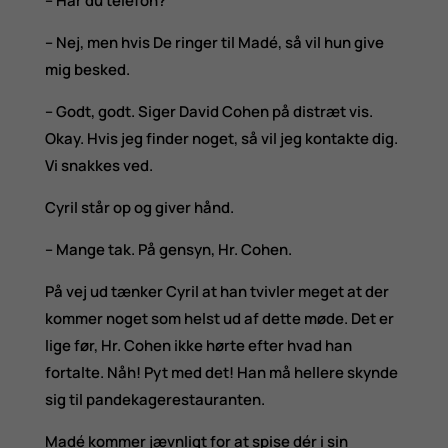
– Har du telefon?
– Nej, men hvis De ringer til Madé, så vil hun give
mig besked.
– Godt, godt. Siger David Cohen på distræt vis.
Okay. Hvis jeg finder noget, så vil jeg kontakte dig.
Vi snakkes ved.
Cyril står op og giver hånd.
– Mange tak. På gensyn, Hr. Cohen.
På vej ud tænker Cyril at han tvivler meget at der
kommer noget som helst ud af dette møde. Det er
lige før, Hr. Cohen ikke hørte efter hvad han
fortalte. Nåh! Pyt med det! Han må hellere skynde
sig til pandekagerestauranten.
Madé kommer jævnligt for at spise dér i sin